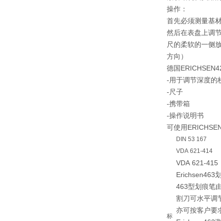
操作：
首先必须测量基材上涂
然后在表盘上调节
尺的柔软的一侧放在
方向）
德国ERICHSE
-用于调节深度的
-尺子
-携带箱
-操作说明书
可使用ERICHS
DIN 53 167
VDA 621-414
VDA 621-415
Erichsen46
463型划痕
割刀可水平调
亦可按客户要求
标