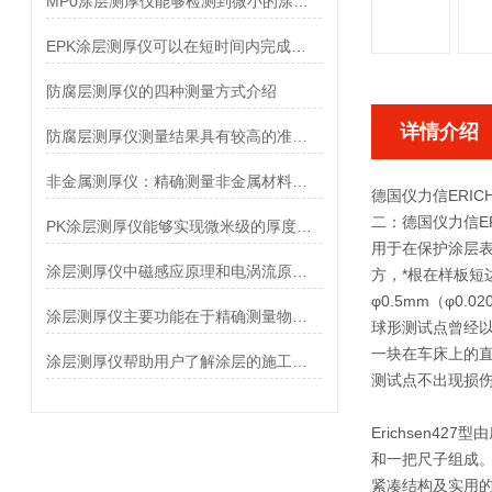
MP0涂层测厚仪能够检测到微小的涂层厚度变化
EPK涂层测厚仪可以在短时间内完成大量样品的测量
防腐层测厚仪的四种测量方式介绍
详情介绍
防腐层测厚仪测量结果具有较高的准确性和可靠性
非金属测厚仪：精确测量非金属材料厚度的利器
德国仪力信ERIC
二：德国仪力信ER
PK涂层测厚仪能够实现微米级的厚度检测
用于在保护涂层
涂层测厚仪中磁感应原理和电涡流原理的区别
方，*根在样板
φ0.5mm（φ
涂层测厚仪主要功能在于精确测量物体表面的涂层厚度
球形测试点曾经
一块在车床上的直径为φ
涂层测厚仪帮助用户了解涂层的施工质量和均匀性
测试点不出现损伤。
Erichsen4
和一把尺子组成
紧凑结构及实用