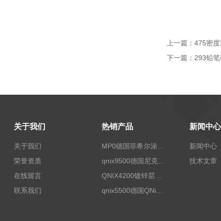
上一篇：
475密
下一篇：
293铅
关于我们
热销产品
新闻中心
关于我们
MP0德国菲希尔涂层测厚仪Fischer
新闻中心
荣誉资质
qnix9500德国尼克斯涂镀层测厚仪
技术文章
在线留言
QNIX4200镀锌层测厚
联系我们
qnix5500德国QNix涂层测厚仪