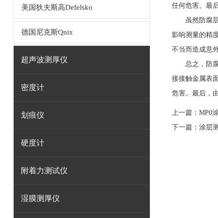
任何危害。最
美国狄夫斯高Defelsko
虽然防腐层测
德国尼克斯Qnix
影响测量的精
不当而造成意
超声波测厚仪
总之，防腐层
接接触金属表
密度计
危害。最后，
上一篇：
MP
划痕仪
下一篇：
涂层
硬度计
附着力测试仪
湿膜测厚仪