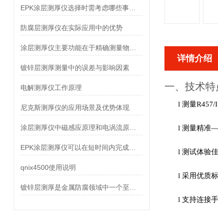
EPK涂层测厚仪选择时需考虑哪些事项？
防腐层测厚仪在实际应用中的优势
涂层测厚仪主要功能在于精确测量物体表面的涂层厚度
详情介绍
镀锌层测厚测量中的误差与影响因素
一、
技术特
电解测厚仪工作原理
l
测量
R457/
尼克斯测厚仪的应用场景及优势体现
涂层测厚仪中磁感应原理和电涡流原理的区别
l
测量精准
EPK涂层测厚仪可以在短时间内完成大量样品的测量
l
测试体验
qnix4500使用说明
l
采用优质
镀锌层测厚是金属防腐领域中一个至关重要的环节
l
支持连接