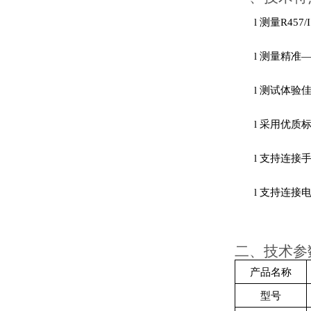
l
测量
R457/
l
测量精准
l
测试体验
l
采用优质
l
支持连接
l
支持连接电
二、
技术参
产品名称
型号