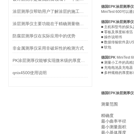
德国EPK涂层测厚仪Mi
涂层测厚仪帮助用户了解涂层的施工质量和均匀性
MiniTest 6
德国EPK涂层测厚仪Mi
涂层测厚仪主要功能在于精确测量物体表面的涂层厚度
■ 主机和型号的探
■ 零板及厚度标准箔
防腐层测厚仪在实际应用中的优势
■ 操作说明书
■ 数据传输软件及U
■ 软包
非金属测厚仪采用非破坏性的检测方式
德国EPK
MiniTes
PK涂层测厚仪能够实现微米级的厚度检测
■ 测量小工件的高
■ 充电电池及充电器
qnix4500使用说明
■ 多种规格的厚度标
德国EPK涂层测厚仪Mi
测量范围
精确度
最小曲率半径
最小测量面积
最小基体厚度