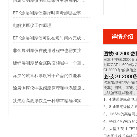
防腐层测厚仪测量结果具有较高的准确性和可靠性
EPK涂层测厚仪选择时需考虑哪些事项？
电解测厚仪工作原理
详情介绍
EPK涂层测厚仪可以在短时间内完成大量样品的测量
非金属测厚仪在使用过程中也需要注意一些问题
图技GL2000
日本图技GL2000
镀锌层测厚是金属防腐领域中一个至关重要的环节
对应CAT III 6
GL2000有*的存
涂层的质量和厚度对于产品的性能和耐用性具有至关重要的作用
图技GL200
汽车/铁路/航空/
涂层测厚仪中磁感应原理和电涡流原理的区别
托车）测试 、家电
击试验环境试验等 
1、4 通道绝缘高电压输
狄夫斯高测厚仪是一种非常精确和实用的无损测厚设备
2、8 通道绝缘输入 
3、1MS/s 的高速同
4、搭载 4MW/ch 的大
5、大型 7 英寸 TF
日本图技株式会社GRA