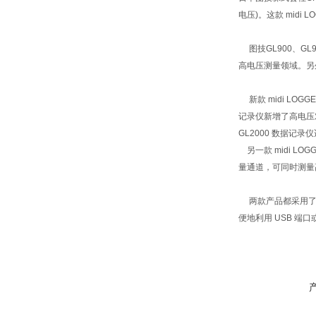
电压)。这款
midi L
图技GL900、GL9
高电压测量领域。另外日
新款 midi LOGG
记录仪新增了高电压
GL2000 数据记
另一款
midi LOG
量通道，可同时测量
两款产品都采用了7
便地利用 USB 端