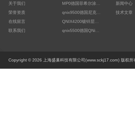
关于我们
MP0德国菲希尔涂层测厚仪Fischer
新闻中心
荣誉资质
qnix9500德国尼克斯涂镀层测厚仪
技术文章
在线留言
QNIX4200镀锌层测厚
联系我们
qnix5500德国QNix涂层测厚仪
Copyright © 2026 上海盛巢科技有限公司(www.sckj17.com) 版权所