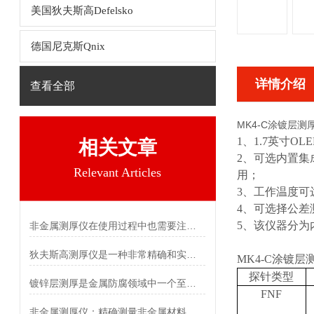
美国狄夫斯高Defelsko
德国尼克斯Qnix
详情介绍
查看全部
MK4-C涂镀层测
1
、
1.7
英寸
OLE
相关文章
2
、可选内置集
Relevant Articles
用；
3
、工作温度可
4
、可选择公差
5
、该仪器分为
非金属测厚仪在使用过程中也需要注意一些问题
狄夫斯高测厚仪是一种非常精确和实用的无损测厚设备
MK4-C涂镀层
探针类型
镀锌层测厚是金属防腐领域中一个至关重要的环节
FNF
非金属测厚仪：精确测量非金属材料厚度的利器