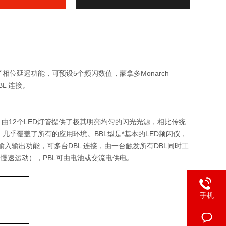
L添加了相位延迟功能，可预设5个频闪数值，蒙拿多Monarch
BL 连接。
由12个LED灯管提供了极其明亮均匀的闪光光源，相比传统
，几乎覆盖了所有的应用环境。BBL型是*基本的LED频闪仪，
输入输出功能，可多台DBL 连接，由一台触发所有DBL同时工
（慢速运动），PBL可由电池或交流电供电。
手机