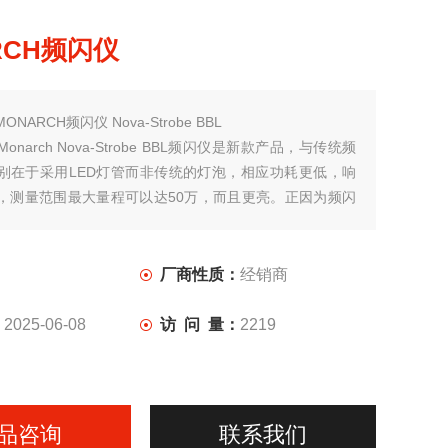
RCH频闪仪
MONARCH频闪仪 Nova-Strobe BBL
narch Nova-Strobe BBL频闪仪是新款产品，与传统频
别在于采用LED灯管而非传统的灯泡，相应功耗更低，响
，测量范围最大量程可以达50万，而且更亮。正因为频闪
暂留现象，使人目测就能轻易观测高速运动物体的运行状
：
厂商性质：
经销商
：
2025-06-08
访 问 量：
2219
品咨询
联系我们