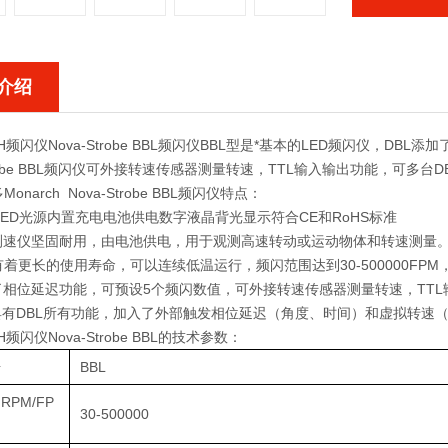
介绍
CH频闪仪
Nova‐Strobe BBL频闪仪BBL型是*基本的LED频闪仪，DB
Strobe BBL频闪仪可外接转速传感器测量转速，TTL输入输出功能，可多台D
onarch Nova-Strobe BBL频闪仪特点：
LED光源内置充电电池供电数字液晶背光显示符合CE和RoHS标准
光测速仪坚固耐用，由电池供电，用于观测高速转动或运动物体和转速测量。
着更长的使用寿命，可以连续低温运行，频闪范围达到30-500000FPM
了相位延迟功能，可预设5个频闪数值，可外接转速传感器测量转速，TTL
L具有DBL所有功能，加入了外部触发相位延迟（角度、时间）和虚拟转速
CH频闪仪
Nova-Strobe BBL的技术参数：
号
BBL
PM/FP
30-500000