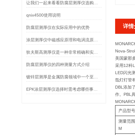
让我们一起来看看防腐层测厚仪选购指南
qnix4500使用说明
详情
防腐层测厚仪在实际应用中的优势
涂层测厚仪中磁感应原理和电涡流原理的区别
MONAR
Nova‐
狄夫斯高测厚仪是一种非常精确和实用的无损测厚设备
美国蒙那多M
防腐层测厚仪的四种测量方式介绍
采用12科
LED闪
镀锌层测厚是金属防腐领域中一个至关重要的环节
氙灯灯管有
DBL添加
EPK涂层测厚仪选择时需考虑哪些事项？
作。PB
MONAR
产品型
测量范围R
M