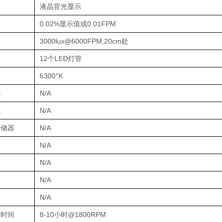
液晶背光显示
0.02%显示值或0.01FPM
3000lux@6000FPM,20cm处
12个LED灯管
6300°K
式
N/A
式
N/A
存储器
N/A
移
N/A
迟
N/A
迟
N/A
速
N/A
作时间
8-10小时@1800RPM