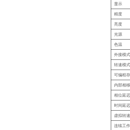
显示
精度
亮度
光源
色温
外接模
转速模
可编程
内部相
相位延
时间延
虚拟转
连续工