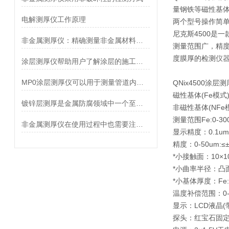
量钢铁等磁性基
电解测厚仪工作原理
两个型号操作简
尼克斯4500是
非金属测厚仪：精确测量非金属材料厚度的利器
测量范围广，精度
度膜厚的检测
仪
涂层测厚仪帮助用户了解涂层的施工质量和均匀性
MP0涂层测厚仪可以用于测量管道内壁的防腐涂层厚度
QNix4500涂
磁性基体(Fe模式) 
镀锌层测厚是金属防腐领域中一个至关重要的环节
非磁性基体(NFe模
测量范围Fe:0-300
非金属测厚仪在使用过程中也需要注意一些问题
显示精度：0.1um
精度：0-50um:≤
*小接触面：10
*小曲率半径：凸
*小基体厚度：Fe:
温度补偿范围：
显示：LCD液
探头：红宝石