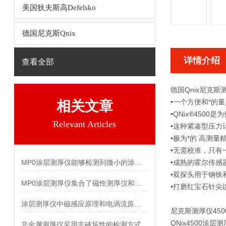
美国狄夫斯高Defelsko
德国尼克斯Qnix
详情介绍
查看全部
德国Qnix
尼克斯
•一个方便和*的
相关文章
•QNix®450
Relevant Articles
•这种紧凑型压力
•极为*的 高测
•无需校准，只有
MP0涂层测厚仪能够检测到微小的涂层厚度变化
•成熟的霍尔传感
•双探头用于钢铁
MP0涂层测厚仪集合了磁性测厚仪和涡流测厚仪两种仪器的功能
•打磨红宝石针尖
涂层测厚仪中磁感应原理和电涡流原理的区别
尼克斯测厚仪
45
QNix4500
非金属测厚仪采用非破坏性的检测方式