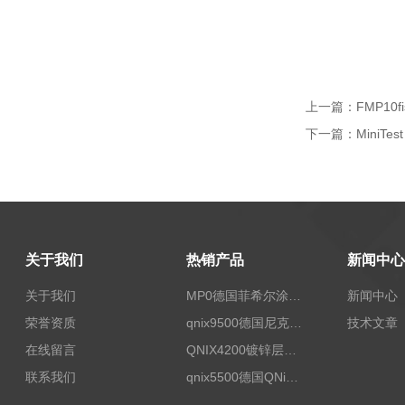
上一篇：
FMP10f
下一篇：
MiniTe
关于我们
热销产品
新闻中心
关于我们
MP0德国菲希尔涂层测厚仪Fischer
新闻中心
荣誉资质
qnix9500德国尼克斯涂镀层测厚仪
技术文章
在线留言
QNIX4200镀锌层测厚
联系我们
qnix5500德国QNix涂层测厚仪